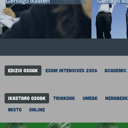
Gehiago ikasten
Gehiago ik
EDIZIO OSOAK
EXAM INTENSIVES 2026
ACADEMIC
IKASTARO OSOAK
TRINKOAK
UMEAK
NERABEAK
MISTO
ONLINE