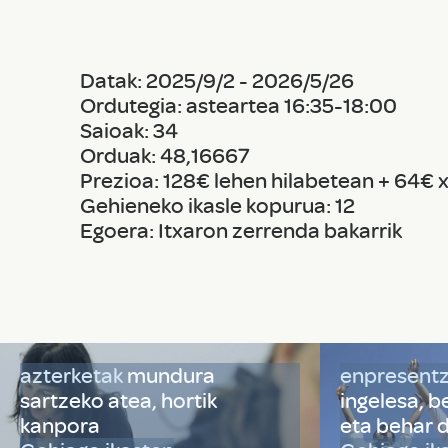
Datak: 2025/9/2 - 2026/5/26
Ordutegia: asteartea 16:35-18:00
Saioak: 34
Orduak: 48,16667
Prezioa: 128€ lehen hilabetean + 64€ x
Gehieneko ikasle kopurua: 12
Egoera: Itxaron zerrenda bakarrik
azterketak
mundura
enpresent
sartzeko atea, hortik
ingelesa, 
kanpora
eta behar 