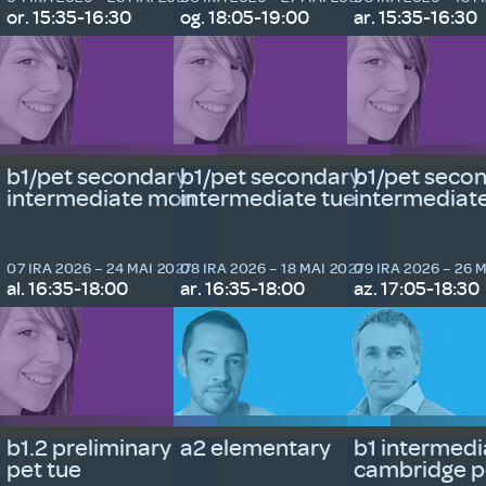
or. 15:35-16:30
og. 18:05-19:00
ar. 15:35-16:30
b1/pet secondary
b1/pet secondary
b1/pet seco
intermediate mon
intermediate tue
intermediat
07 IRA 2026 – 24 MAI 2027
08 IRA 2026 – 18 MAI 2027
09 IRA 2026 – 26 
al. 16:35-18:00
ar. 16:35-18:00
az. 17:05-18:30
b1.2 preliminary
a2 elementary
b1 intermedi
pet tue
cambridge p