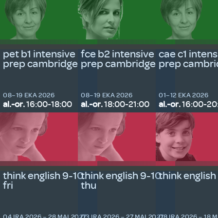
pet b1 intensive
fce b2 intensive
cae c1 intens
prep cambridge
prep cambridge
prep cambri
08–19 EKA 2026
08–19 EKA 2026
01–12 EKA 2026
al.-or.
16:00-18:00
al.-or.
18:00-21:00
al.-or.
16:00-20
think english 9-10
think english 9-10
think english
fri
thu
04 IRA 2026 – 28 MAI 2027
03 IRA 2026 – 27 MAI 2027
08 IRA 2026 – 18 