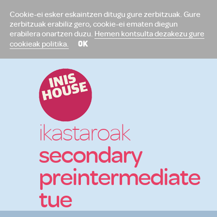
Cookie-ei esker eskaintzen ditugu gure zerbitzuak. Gure
zerbitzuak erabiliz gero, cookie-ei ematen diegun
erabilera onartzen duzu.
Hemen kontsulta dezakezu gure
OK
cookieak politika.
ikastaroak
secondary
preintermediate
tue