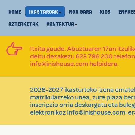
HOME
IKASTAROAK
NOR GARA
KIDS
ENPRE
AZTERKETAK
KONTAKTUA
Itxita gaude. Abuztuaren 17an itzul
deitu dezakezu 623 786 200 telefon
info@inishouse.com helbidera.
2026-2027 ikasturteko izena emateko
matrikulatzeko unea, zure plaza ber
inscripzio orria deskargatu
eta buleg
elektronikoz
info@inishouse.com
-er