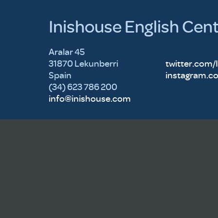
Inishouse English Cen
Aralar 45
31870 Lekunberri
twitter.com/
Spain
instagram.c
(34) 623 786 200
info@inishouse.com